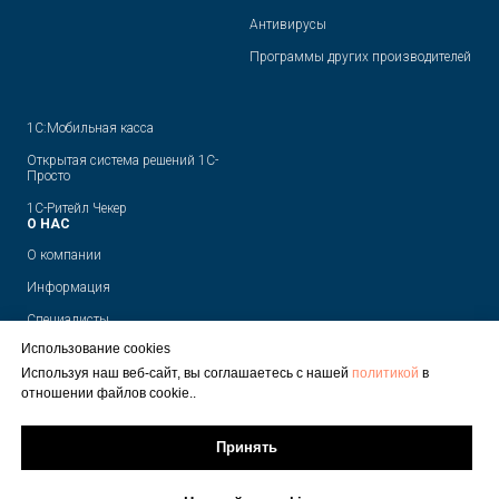
Антивирусы
Программы других производителей
1С:Мобильная касса
Открытая система решений 1С-
Просто
1С-Ритейл Чекер
О НАС
О компании
Информация
Специалисты
Использование cookies
Отзывы
Используя наш веб-сайт, вы соглашаетесь с нашей
политикой
в
Контакты
отношении файлов cookie..
Принять